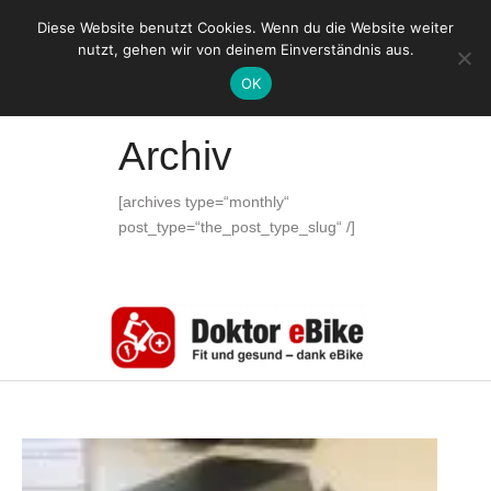
Diese Website benutzt Cookies. Wenn du die Website weiter
nutzt, gehen wir von deinem Einverständnis aus.
OK
HOME
ARCHIV
Archiv
[archives type=“monthly“
post_type=“the_post_type_slug“ /]