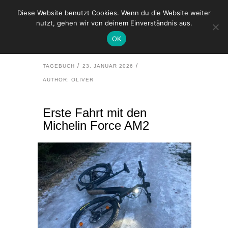
Diese Website benutzt Cookies. Wenn du die Website weiter
nutzt, gehen wir von deinem Einverständnis aus.
HOME
TAGEBUCH
OK
ERSTE FAHRT MIT DEN MICHELIN FORCE AM2
TAGEBUCH
23. JANUAR 2026
AUTHOR: OLIVER
Erste Fahrt mit den
Michelin Force AM2