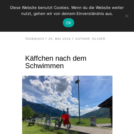
Diese Website benutzt Cookies. Wenn du die Website weiter
nutzt, gehen wir von deinem Einverständnis aus.
HOME
TAGEBUCH
OK
KÄFFCHEN NACH DEM SCHWIMMEN
TAGEBUCH
20. MAI 2024
AUTHOR: OLIVER
Käffchen nach dem
Schwimmen