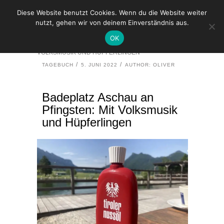
Diese Website benutzt Cookies. Wenn du die Website weiter
nutzt, gehen wir von deinem Einverständnis aus.
HOME
TAGEBUCH
OK
BADEPLATZ ASCHAU AN PFINGSTEN: MIT
VOLKSMUSIK UND HÜPFERLINGEN
TAGEBUCH
5. JUNI 2022
AUTHOR: OLIVER
Badeplatz Aschau an
Pfingsten: Mit Volksmusik
und Hüpferlingen