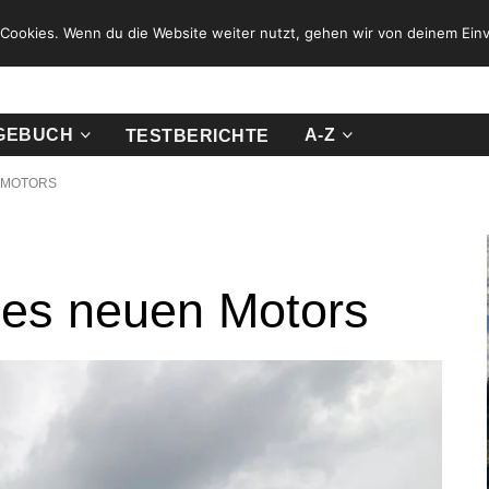
Cookies. Wenn du die Website weiter nutzt, gehen wir von deinem Einv
GEBUCH
A-Z
TESTBERICHTE
 MOTORS
 des neuen Motors