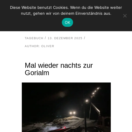
Diese Website benutzt Cookies. Wenn du die Website weiter
nutzt, gehen wir von deinem Einverständnis aus.
HOME
TAGEBUCH
OK
MAL WIEDER NACHTS ZUR GORIALM
TAGEBUCH
13. DEZEMBER 2025
AUTHOR: OLIVER
Mal wieder nachts zur
Gorialm