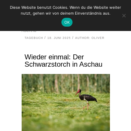
Diese Website benutzt Cookies. Wenn du die Website weiter
nutzt, gehen wir von deinem Einverständnis aus.
HOME
TAGEBUCH
OK
WIEDER EINMAL: DER SCHWARZSTORCH IN
ASCHAU
TAGEBUCH
18. JUNI 2025
AUTHOR: OLIVER
Wieder einmal: Der
Schwarzstorch in Aschau