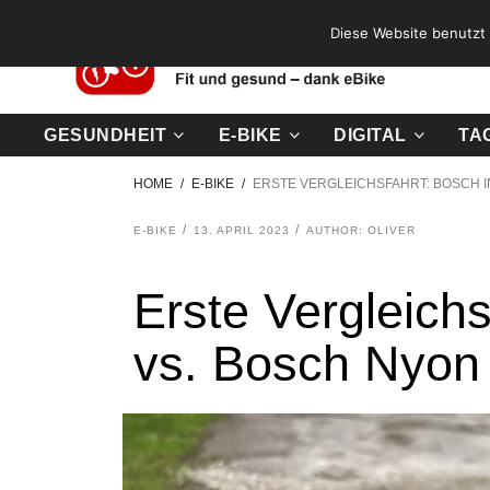
Diese Website benutzt 
GESUNDHEIT
E-BIKE
DIGITAL
TA
HOME
E-BIKE
ERSTE VERGLEICHSFAHRT: BOSCH I
E-BIKE
13. APRIL 2023
AUTHOR: OLIVER
Erste Vergleichs
vs. Bosch Nyon