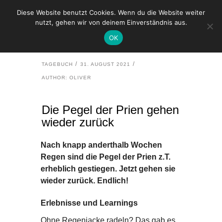
Diese Website benutzt Cookies. Wenn du die Website weiter
nutzt, gehen wir von deinem Einverständnis aus.
HOME
TAGEBUCH
OK
DIE PEGEL DER PRIEN GEHEN WIEDER ZURÜCK
TAGEBUCH
31. AUGUST 2021
AUTHOR: OLIVER
Die Pegel der Prien gehen
wieder zurück
Nach knapp anderthalb Wochen
Regen sind die Pegel der Prien z.T.
erheblich gestiegen. Jetzt gehen sie
wieder zurück. Endlich!
Erlebnisse und Learnings
Ohne Regenjacke radeln? Das gab es