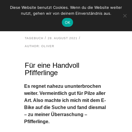
Diese Website benutzt Cookies. Wenn du die Website weiter
nutzt, gehen wir von deinem Einverständnis aus.
HOME
TAGEBUCH
OK
FÜR EINE HANDVOLL PFIFFERLINGE
TAGEBUCH
28. AUGUST 2021
AUTHOR: OLIVER
Für eine Handvoll
Pfifferlinge
Es regnet nahezu ununterbrochen
weiter. Vermeintlich gut für Pilze aller
Art. Also machte ich mich mit dem E-
Bike auf die Suche und fand diesmal
– zu meiner Überraschung –
Pfifferlinge.