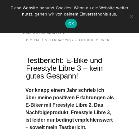
Diese Website benutzt Cookies. Wenn du die Website weiter
nutzt, gehen wir von deinem Einverständnis aus.
HOME
DIGITAL
OK
TESTBERICHT: E-BIKE UND FREESTYLE LIBRE 3 –
KEIN GUTES GESPANN!
DIGITAL
5. JANUAR 2022
AUTHOR: OLIVER
Testbericht: E-Bike und
Freestyle Libre 3 – kein
gutes Gespann!
Vor knapp einem Jahr schrieb ich
über meine positiven Erfahrungen als
E-Biker mit Freestyle Libre 2. Das
Nachfolgeprodukt, Freestyle Libre 3,
ist leider nur bedingt empfehlenswert
– soweit mein Testbericht.