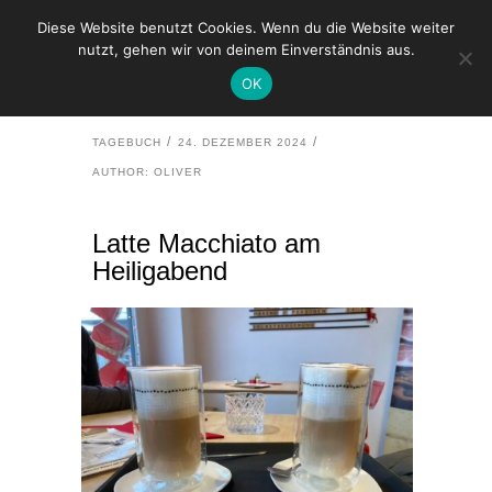
Diese Website benutzt Cookies. Wenn du die Website weiter
nutzt, gehen wir von deinem Einverständnis aus.
HOME
TAGEBUCH
OK
LATTE MACCHIATO AM HEILIGABEND
TAGEBUCH
24. DEZEMBER 2024
AUTHOR: OLIVER
Latte Macchiato am
Heiligabend