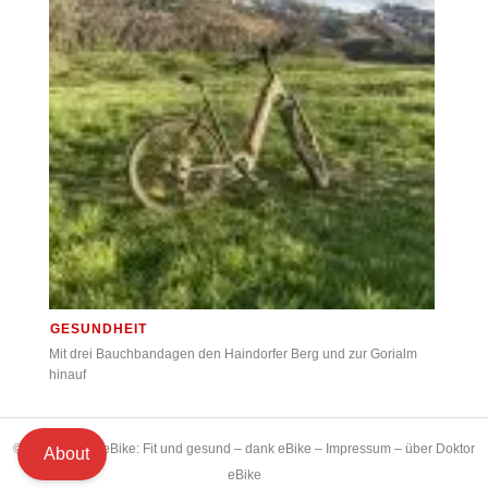
GESUNDHEIT
Mit drei Bauchbandagen den Haindorfer Berg und zur Gorialm
hinauf
© 2021 Doktor eBike: Fit und gesund – dank eBike –
Impressum
–
über Doktor
About
eBike