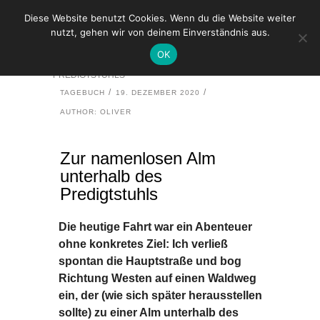
Diese Website benutzt Cookies. Wenn du die Website weiter
nutzt, gehen wir von deinem Einverständnis aus.
HOME
TAGEBUCH
OK
ZUR NAMENLOSEN ALM UNTERHALB DES
PREDIGTSTUHLS
TAGEBUCH
19. DEZEMBER 2020
AUTHOR: OLIVER
Zur namenlosen Alm
unterhalb des
Predigtstuhls
Die heutige Fahrt war ein Abenteuer
ohne konkretes Ziel: Ich verließ
spontan die Hauptstraße und bog
Richtung Westen auf einen Waldweg
ein, der (wie sich später herausstellen
sollte) zu einer Alm unterhalb des