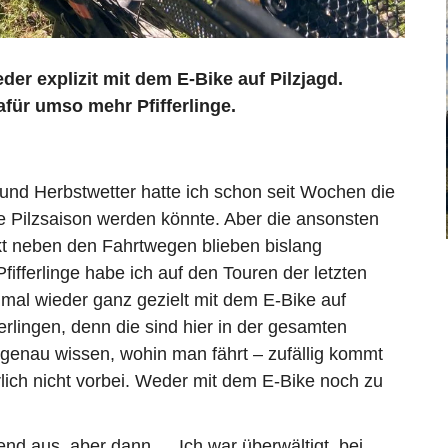
der explizit mit dem E-Bike auf Pilzjagd.
afür umso mehr Pfifferlinge.
 Herbstwetter hatte ich schon seit Wochen die
 Pilzsaison werden könnte. Aber die ansonsten
kt neben den Fahrtwegen blieben bislang
ifferlinge habe ich auf den Touren der letzten
mal wieder ganz gezielt mit dem E-Bike auf
erlingen, denn die sind hier in der gesamten
enau wissen, wohin man fährt – zufällig kommt
lich nicht vorbei. Weder mit dem E-Bike noch zu
end aus, aber dann … Ich war überwältigt, bei