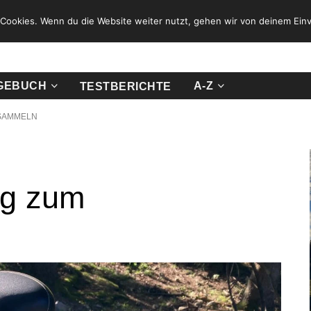
Cookies. Wenn du die Website weiter nutzt, gehen wir von deinem Einv
GEBUCH
A-Z
TESTBERICHTE
ESAMMELN
ng zum