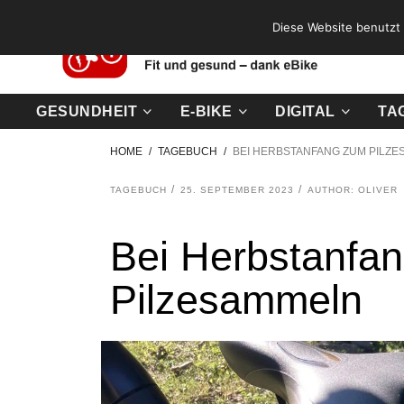
Diese Website benutzt 
GESUNDHEIT
E-BIKE
DIGITAL
TA
HOME
TAGEBUCH
BEI HERBSTANFANG ZUM PILZ
TAGEBUCH
25. SEPTEMBER 2023
AUTHOR: OLIVER
Bei Herbstanfa
Pilzesammeln