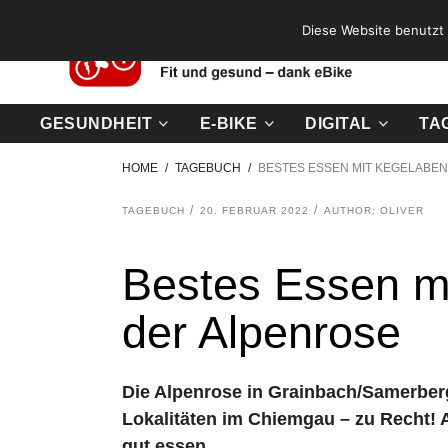
Diese Website benutzt 
GESUNDHEIT
E-BIKE
DIGITAL
TA
HOME
TAGEBUCH
BESTES ESSEN MIT KEGELABEN
TAGEBUCH
20. FEBRUAR 2022
AUTHOR: OLIVER
Bestes Essen mi
der Alpenrose
Die Alpenrose in Grainbach/Samerber
Lokalitäten im Chiemgau – zu Recht! 
gut essen.