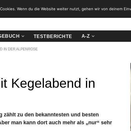
Cookies. Wenn du die Website weiter nutzt, gehen wir von deinem Einv
GEBUCH
A-Z
TESTBERICHTE
D IN DER ALPENROSE
t Kegelabend in
g zählt zu den bekanntesten und besten
Aber man kann dort auch mehr als „nur“ sehr