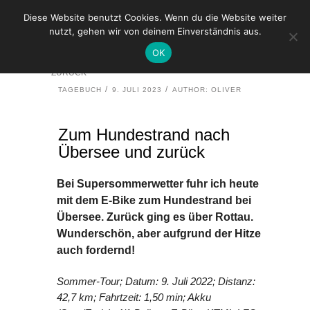
Diese Website benutzt Cookies. Wenn du die Website weiter
nutzt, gehen wir von deinem Einverständnis aus.
HOME
TAGEBUCH
OK
ZUM HUNDESTRAND NACH ÜBERSEE UND
ZURÜCK
TAGEBUCH
9. JULI 2023
AUTHOR: OLIVER
Zum Hundestrand nach
Übersee und zurück
Bei Supersommerwetter fuhr ich heute
mit dem E-Bike zum Hundestrand bei
Übersee. Zurück ging es über Rottau.
Wunderschön, aber aufgrund der Hitze
auch fordernd!
Sommer-Tour; Datum: 9. Juli 2022;
Distanz:
42,7 km; Fahrtzeit: 1,50 min; Akku