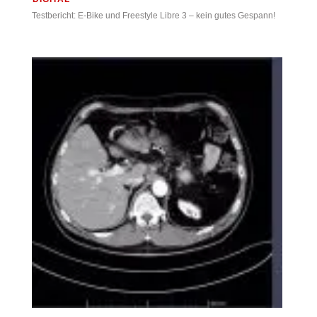
Testbericht: E-Bike und Freestyle Libre 3 – kein gutes Gespann!