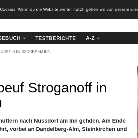
Cookies. Wenn du die Website weiter nutzt, gehen wir von deinem Einv
GEBUCH
A-Z
TESTBERICHTE
NOFF IN NUSSDORF AM INN
euf Stroganoff in
n
ermuttern nach Nussdorf am Inn gehden. Am Ende
rt, vorbei an Dandelberg-Alm, Steinkirchen und