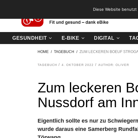
Diese Website benutzt 
GESUNDHEIT
E-BIKE
DIGITAL
TA
HOME
TAGEBUCH
ZUM LECKEREN BOEUF STROGA
TAGEBUCH
4. OKTOBER 2022
AUTHOR: OLIVER
Zum leckeren Bo
Nussdorf am In
Eigentlich sollte es nur zu Schwieg
wurde daraus eine Samerberg Rundfah
Törwang.