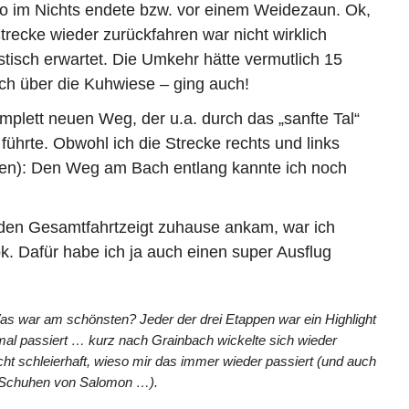
 im Nichts endete bzw. vor einem Weidezaun. Ok,
recke wieder zurückfahren war nicht wirklich
tisch erwartet. Die Umkehr hätte vermutlich 15
ich über die Kuhwiese – ging auch!
mplett neuen Weg, der u.a. durch das „sanfte Tal“
hrte. Obwohl ich die Strecke rechts und links
ßen): Den Weg am Bach entlang kannte ich noch
den Gesamtfahrtzeigt zuhause ankam, war ich
ok. Dafür habe ich ja auch einen super Ausflug
Was war am schönsten? Jeder der drei Etappen war ein Highlight
nmal passiert … kurz nach Grainbach wickelte sich wieder
ht schleierhaft, wieso mir das immer wieder passiert (und auch
n Schuhen von Salomon …).