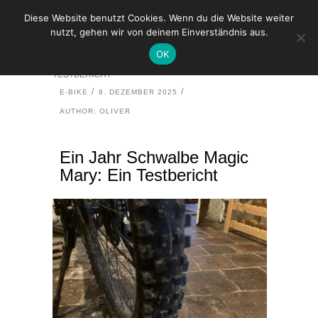
Diese Website benutzt Cookies. Wenn du die Website weiter
nutzt, gehen wir von deinem Einverständnis aus.
HOME
E-BIKE
OK
EIN JAHR SCHWALBE MAGIC MARY: EIN
TESTBERICHT
E-BIKE
8. DEZEMBER 2025
AUTHOR: OLIVER
Ein Jahr Schwalbe Magic
Mary: Ein Testbericht