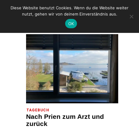
Diese Website benutzt Cookies. Wenn du die Website weiter
nutzt, gehen wir von deinem Einverständnis aus.
OK
HOME
2024
OKTOBER
TAGEBUCH
Nach Prien zum Arzt und
zurück