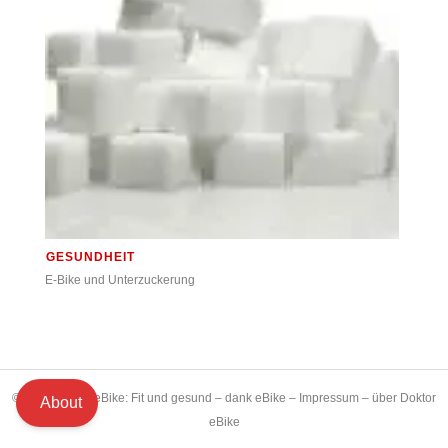
GESUNDHEIT
E-Bike und Unterzuckerung
© 2021 Doktor eBike: Fit und gesund – dank eBike –
Impressum
–
über Doktor
About
eBike