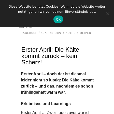
Diese Website benutzt Cookies. Wenn du die Website weiter
nutzt, gehen wir von deinem Einverständnis aus.
HOME
TAGEBUCH
OK
ERSTER APRIL: DIE KÄLTE KOMMT ZURÜCK – KEIN
SCHERZ!
TAGEBUCH
1. APRIL 2022
AUTHOR: OLIVER
Erster April: Die Kälte
kommt zurück – kein
Scherz!
Erster April – doch der ist diesmal
leider nicht so lustig: Die Kälte kommt
zurück – und das, nachdem es schon
frühlingshaft warm war.
Erlebnisse und Learnings
Erster April … Zwei Tage zuvor war ich