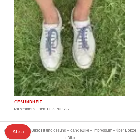
GESUNDHEIT
Mit schmerzendem Fuss zum Arzt
© 2021 Doktor eBike: Fit und gesund – dank eBike –
Impressum
–
über Doktor
About
eBike