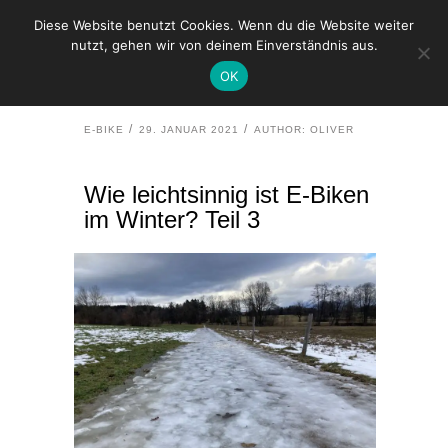
Diese Website benutzt Cookies. Wenn du die Website weiter
nutzt, gehen wir von deinem Einverständnis aus.
HOME
E-BIKE
OK
WIE LEICHTSINNIG IST E-BIKEN IM WINTER? TEIL 3
E-BIKE
29. JANUAR 2021
AUTHOR: OLIVER
Wie leichtsinnig ist E-Biken
im Winter? Teil 3