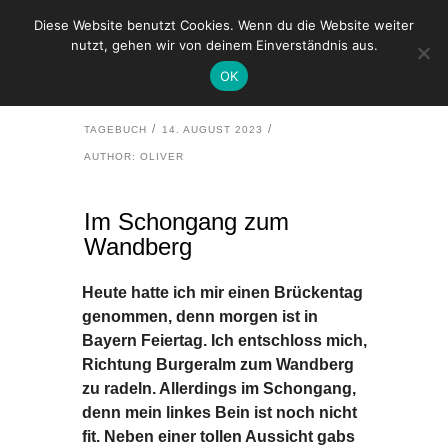
Diese Website benutzt Cookies. Wenn du die Website weiter
nutzt, gehen wir von deinem Einverständnis aus.
HOME
TAGEBUCH
OK
IM SCHONGANG ZUM WANDBERG
TAGEBUCH
14. AUGUST 2023
AUTHOR: OLIVER
Im Schongang zum
Wandberg
Heute hatte ich mir einen Brückentag
genommen, denn morgen ist in
Bayern Feiertag. Ich entschloss mich,
Richtung Burgeralm zum Wandberg
zu radeln. Allerdings im Schongang,
denn mein linkes Bein ist noch nicht
fit. Neben einer tollen Aussicht gabs