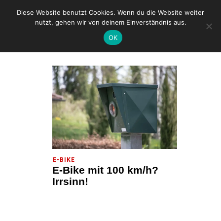
Diese Website benutzt Cookies. Wenn du die Website weiter
nutzt, gehen wir von deinem Einverständnis aus.
OK
HOME
POSTS TAGGED "UNFALL"
E-BIKE
E-Bike mit 100 km/h?
Irrsinn!