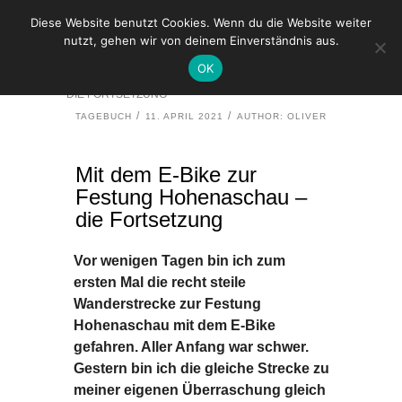
Diese Website benutzt Cookies. Wenn du die Website weiter
nutzt, gehen wir von deinem Einverständnis aus.
HOME
TAGEBUCH
OK
MIT DEM E-BIKE ZUR FESTUNG HOHENASCHAU –
DIE FORTSETZUNG
TAGEBUCH
11. APRIL 2021
AUTHOR: OLIVER
Mit dem E-Bike zur
Festung Hohenaschau –
die Fortsetzung
Vor wenigen Tagen bin ich zum
ersten Mal die recht steile
Wanderstrecke zur Festung
Hohenaschau mit dem E-Bike
gefahren. Aller Anfang war schwer.
Gestern bin ich die gleiche Strecke zu
meiner eigenen Überraschung gleich